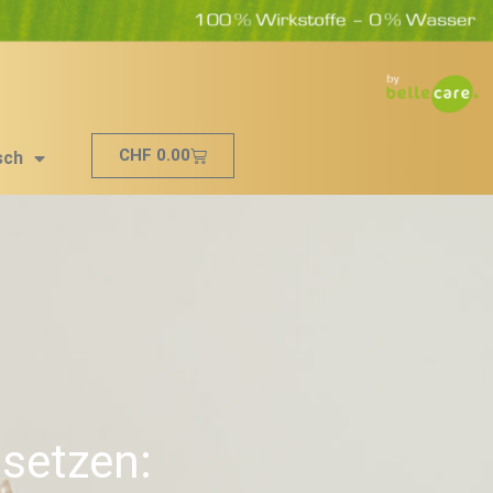
Cart
CHF
0.00
sch
 setzen: