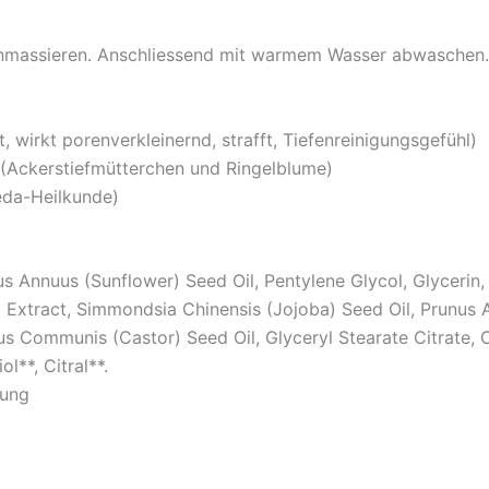
 einmassieren. Anschliessend mit warmem Wasser abwaschen.
, wirkt porenverkleinernd, strafft, Tiefenreinigungsgefühl)
t (Ackerstiefmütterchen und Ringelblume)
eda-Heilkunde)
us Annuus (Sunflower) Seed Oil, Pentylene Glycol, Glycerin
r) Extract, Simmondsia Chinensis (Jojoba) Seed Oil, Prunus
nus Communis (Castor) Seed Oil, Glyceryl Stearate Citrate, 
l**, Citral**.
lung