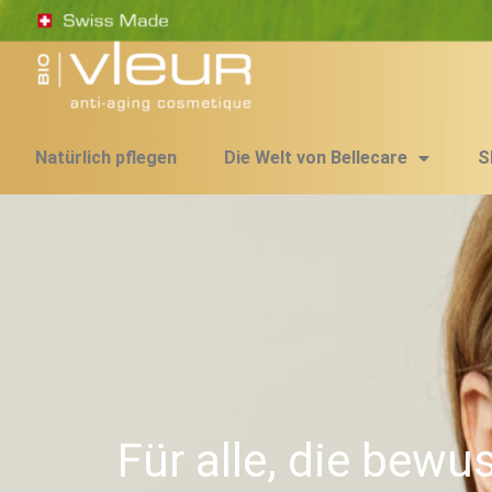
Zum
Inhalt
springen
Natürlich pflegen
Die Welt von Bellecare
S
Für alle, die bewu