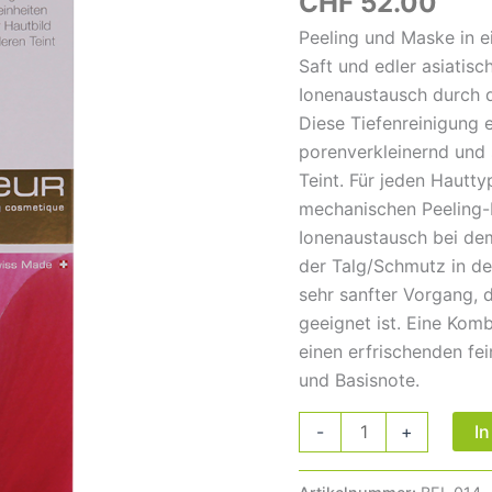
CHF
52.00
/
Peeling und Maske in 
100ml
Saft und edler asiatis
Menge
Ionenaustausch durch d
Diese Tiefenreinigung e
porenverkleinernd und s
Teint. Für jeden Hautt
mechanischen Peeling-K
Ionenaustausch bei de
der Talg/Schmutz in de
sehr sanfter Vorgang, 
geeignet ist. Eine Kom
einen erfrischenden fei
und Basisnote.
I
-
+