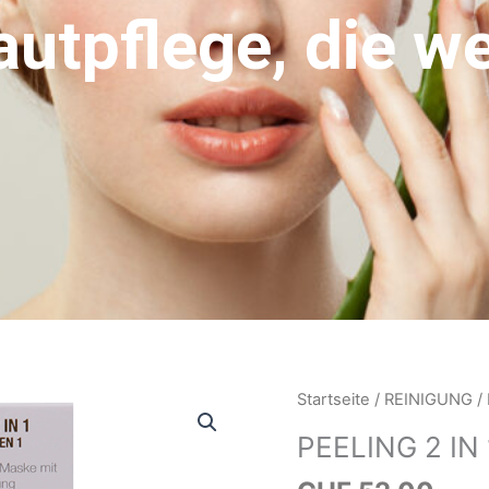
utpflege, die we
PEELING
Startseite
/
REINIGUNG
/ 
2
PEELING 2 IN 
IN
1