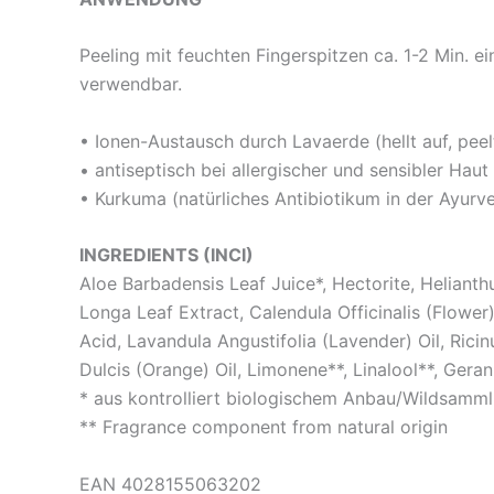
Peeling mit feuchten Fingerspitzen ca. 1-2 Min.
verwendbar.
• Ionen-Austausch durch Lavaerde (hellt auf, peelt
• antiseptisch bei allergischer und sensibler Hau
• Kurkuma (natürliches Antibiotikum in der Ayurv
INGREDIENTS (INCI)
Aloe Barbadensis Leaf Juice*, Hectorite, Helianth
Longa Leaf Extract, Calendula Officinalis (Flowe
Acid, Lavandula Angustifolia (Lavender) Oil, Rici
Dulcis (Orange) Oil, Limonene**, Linalool**, Geranio
* aus kontrolliert biologischem Anbau/Wildsamm
** Fragrance component from natural origin
EAN 4028155063202